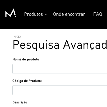
Pular
Produtos
Onde encontrar
FAQ
para
o
conteúdo
BUSCA AVANÇADA DO CATÁLOGO
INÍCIO
Pesquisa Avança
Configurações
Nome do produto
de
Pesquisa
Código de Produto:
Descrição