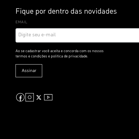
Fique por dentro das novidades
EMAIL
I
n
s
c
r
e
v
Assinar
a
-
s
e
n
a
n
o
s
s
a